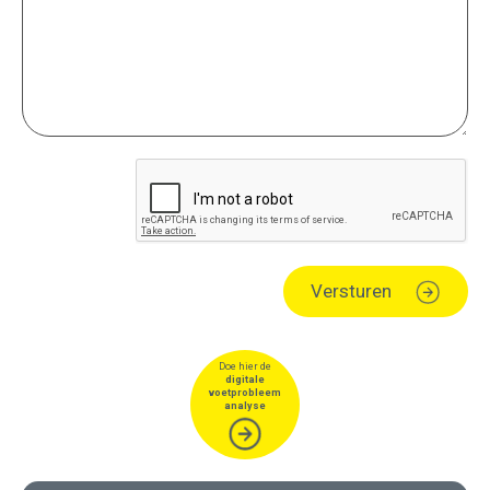
Versturen
Doe hier de
digitale
voetprobleem
analyse